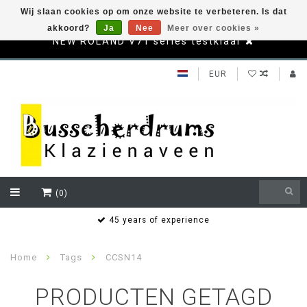
Wij slaan cookies op om onze website te verbeteren. Is dat
akkoord?
Ja
Nee
Meer over cookies »
NEW ROLAND V71 series testklaar
EUR
(0)
s
45 years of experience
Home
Tags
CCSN14
PRODUCTEN GETAGD