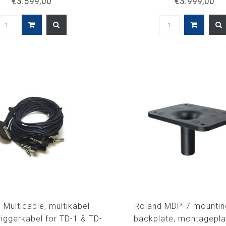
€3.599,00
€3.999,00
 Multicable, multikabel
Roland MDP-7 mounting
riggerkabel for TD-1 & TD-
backplate, montagepla