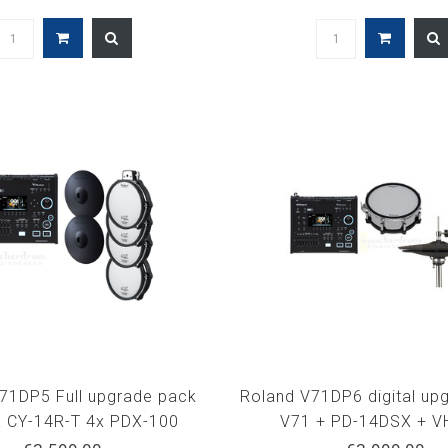
71DP5 Full upgrade pack
Roland V71DP6 digital up
x CY-14R-T 4x PDX-100
V71 + PD-14DSX + V