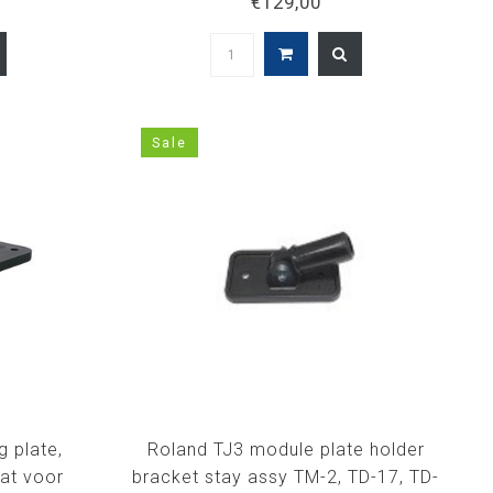
€129,00
Sale
 plate,
Roland TJ3 module plate holder
at voor
bracket stay assy TM-2, TD-17, TD-