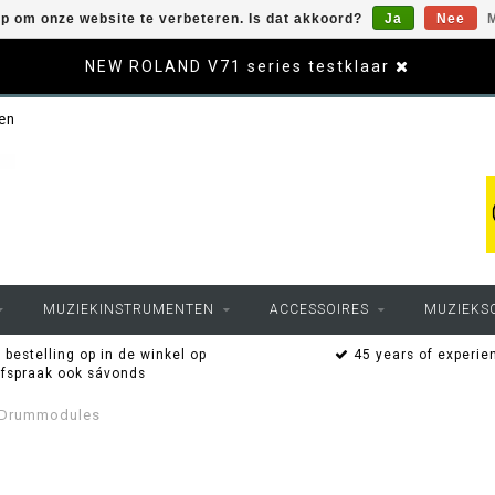
op om onze website te verbeteren. Is dat akkoord?
Ja
Nee
M
NEW ROLAND V71 series testklaar
sen
MUZIEKINSTRUMENTEN
ACCESSOIRES
MUZIEKS
 bestelling op in de winkel op
45 years of experie
afspraak ook sávonds
Drummodules