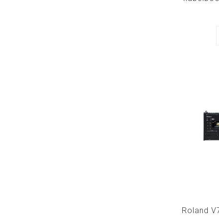
TD17 TD2
Roland V