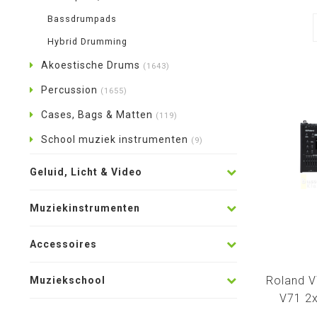
Bassdrumpads
Hybrid Drumming
Akoestische Drums
(1643)
Percussion
(1655)
Cases, Bags & Matten
(119)
School muziek instrumenten
(9)
Geluid, Licht & Video
Muziekinstrumenten
Accessoires
Roland V
Muziekschool
V71 2