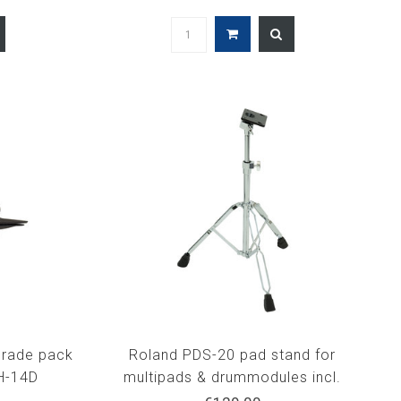
grade pack
Roland PDS-20 pad stand for
H-14D
multipads & drummodules incl.
backingplate