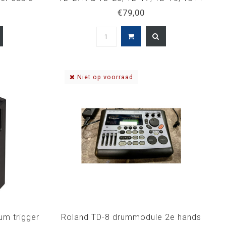
 VAD507
multicore
€79,00
Niet op voorraad
um trigger
Roland TD-8 drummodule 2e hands