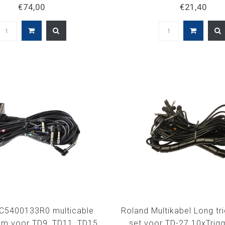
07 drum module
modules, multipads, 
€74,00
€21,40
 C5400133R0 multicable
Roland Multikabel Long tr
m voor TD9, TD11, TD15,
set voor TD-27 10xTrigg