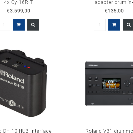
4x Cy-16R-T
adapter drumlin
€3.599,00
€135,00
d DH-10 HUB Interface
Roland V31 drummo