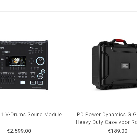
71 V-Drums Sound Module
PD Power Dynamics GI
Heavy Duty Case voor R
TD-50X SPD-SX p
€2.599,00
€189,00