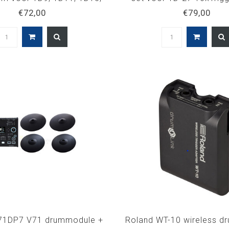
5 TD27 module multikabel
Langere kabel VAD504
€72,00
€79,00
5100061227
71DP7 V71 drummodule +
Roland WT-10 wireless dr