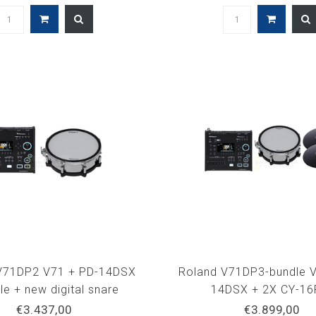
V71DP2 V71 + PD-14DSX
Roland V71DP3-bundle V
e + new digital snare
14DSX + 2X CY-16
€3.437,00
€3.899,00