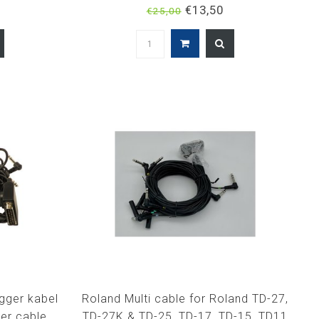
td-50x
25, TD-27TD-11, TD-15
€13,50
€25,00
igger kabel
Roland Multi cable for Roland TD-27,
er cable
TD-27K & TD-25, TD-17, TD-15, TD11