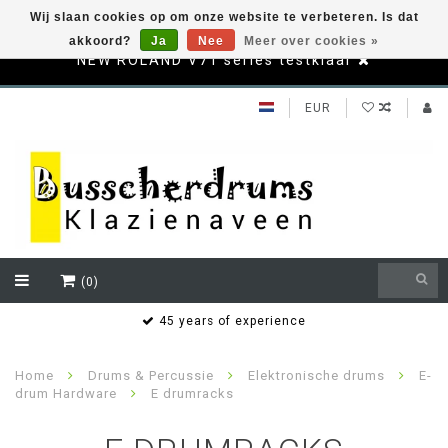
Wij slaan cookies op om onze website te verbeteren. Is dat
akkoord?
Ja
Nee
Meer over cookies »
NEW ROLAND V71 series testklaar
EUR
(0)
Bereikbaar ook buiten de openingstijden via whatsapp
Henk Busscher 06.21.53.05.60
Home
Drums & Percussie
Elektronische drums
E-
drum Hardware
E drumracks