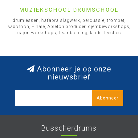
MUZIEKSCHOOL DRUMSCHOOL
drumlessen, hafabra slagwerk, percussie, trompet,
saxofoon, Finale, Ableton producer, djembeworkshops,
cajon workshops, teambuilding, kinderfeestjes
Abonneer je op onze
nieuwsbrief
Abonneer
Busscherdrums