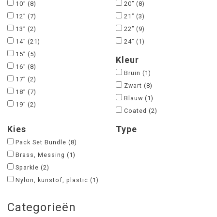
10”
(8)
20”
(8)
12”
(7)
21”
(3)
13”
(2)
22”
(9)
14”
(21)
24”
(1)
15”
(5)
Kleur
16”
(8)
Bruin
(1)
17”
(2)
Zwart
(8)
18”
(7)
Blauw
(1)
19”
(2)
Coated
(2)
Kies
Type
Pack Set Bundle
(8)
Brass, Messing
(1)
Sparkle
(2)
Nylon, kunstof, plastic
(1)
Categorieën