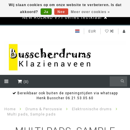
Wij slaan cookies op om onze website te verbeteren. Is dat
akkoord?
Ja
Nee
Meer over cookies »
NEW ROLAND V71 series testklaar
EUR
(0)
Bereikbaar ook buiten de openingstijden via whatsapp
Henk Busscher 06.21.53.05.60
Home
Drums & Percussie
Elektronische drums
Multi pads, Sample pads