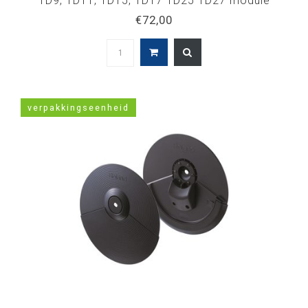
TD9, TD11, TD15, TD17 TD25 TD27 module
multikabel 5100061227
€72,00
verpakkingseenheid