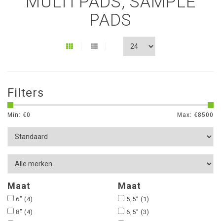
MULTI PADS, SAMPLE
PADS
Filters
Min: €
0
Max: €
8500
Maat
Maat
6”
(4)
5,5”
(1)
8”
(4)
6,5”
(3)