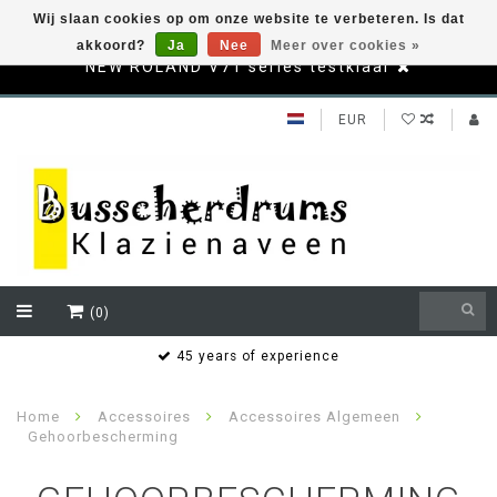
Wij slaan cookies op om onze website te verbeteren. Is dat
akkoord?
Ja
Nee
Meer over cookies »
NEW ROLAND V71 series testklaar
EUR
(0)
Bereikbaar ook buiten de openingstijden via whatsapp
Henk Busscher 06.21.53.05.60
Home
Accessoires
Accessoires Algemeen
Gehoorbescherming