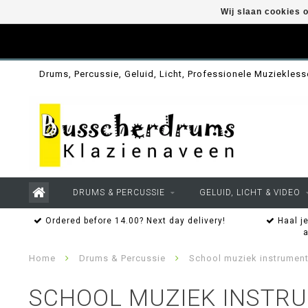
Wij slaan cookies 
Drums, Percussie, Geluid, Licht, Professionele Muziekles
DRUMS & PERCUSSIE
GELUID, LICHT & VIDEO
Ordered before 14.00? Next day delivery!
Haal je
Home
Drums & Percussie
School muziek instrumen
SCHOOL MUZIEK INSTR