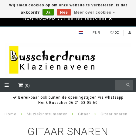
Wij slaan cookies op om onze website te verbeteren. Is dat
akkoord?
Ja
Nee
Meer over cookies »
NEW ROLAND V71 series testklaar
EUR
(0)
Ordered before 14.00? Next day delivery!
Home
Muziekinstrumenten
Gitaar
Gitaar snaren
GITAAR SNAREN