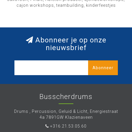
cajon workshops, teambuilding, kinderfeestjes
Abonneer je op onze
nieuwsbrief
Abonneer
Busscherdrums
Drums , Percussion, Geluid & Licht, Energiestraat
4a 7891GW Klazienaveen
+316.21.53.05.60