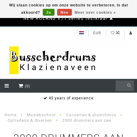
Wij slaan cookies op om onze website te verbeteren. Is dat
akkoord?
Ja
Nee
Meer over cookies »
NEW ROLAND V71 series testklaar
EUR
(0)
s
45 years of experience
Home
Muziekschool
Concerten & drumclinics
Optredens & diversen
2000 drummers aan zee