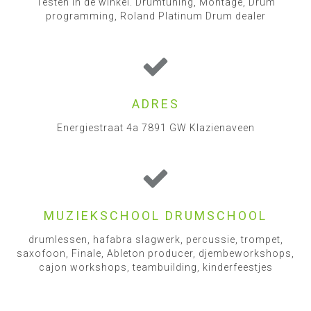
Testen in de winkel. Drumtuning, Montage, Drum
programming, Roland Platinum Drum dealer
ADRES
Energiestraat 4a 7891 GW Klazienaveen
MUZIEKSCHOOL DRUMSCHOOL
drumlessen, hafabra slagwerk, percussie, trompet,
saxofoon, Finale, Ableton producer, djembeworkshops,
cajon workshops, teambuilding, kinderfeestjes