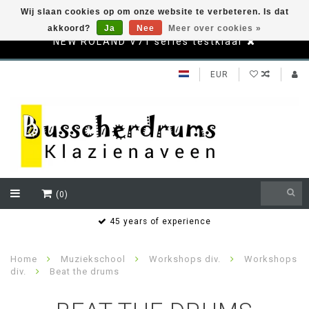
Wij slaan cookies op om onze website te verbeteren. Is dat
akkoord?
Ja
Nee
Meer over cookies »
NEW ROLAND V71 series testklaar
EUR
(0)
s
45 years of experience
Home
Muziekschool
Workshops div.
Workshops
div.
Beat the drums