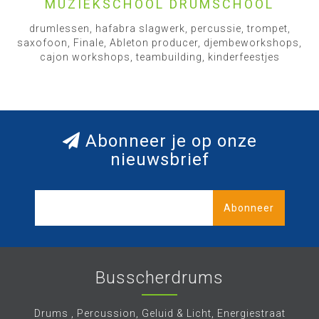
MUZIEKSCHOOL DRUMSCHOOL
drumlessen, hafabra slagwerk, percussie, trompet,
saxofoon, Finale, Ableton producer, djembeworkshops,
cajon workshops, teambuilding, kinderfeestjes
Abonneer je op onze
nieuwsbrief
Abonneer
Busscherdrums
Drums , Percussion, Geluid & Licht, Energiestraat