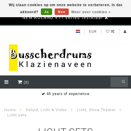
Wij slaan cookies op om onze website te verbeteren. Is dat
akkoord?
Ja
Nee
Meer over cookies »
NEW ROLAND V71 series testklaar
EUR
(0)
s
45 years of experience
Home
Geluid, Licht & Video
Licht, Show Theater
Licht sets