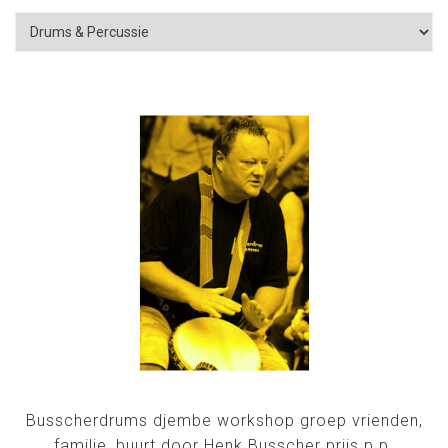
Busscherdrums djembe workshop groep vrienden,
familie, buurt door Henk Busscher prijs p.p.