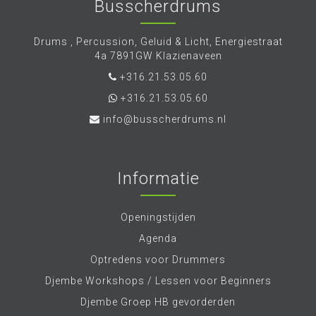
Drenthe, Stenden Hogeschool,Pabo,
Busscherdrums
Esdalcollege, OPDC, Carmelcollege,
Hondsrugcollege Emmen, Schoonebeek, RSG
Drums , Percussion, Geluid & Licht, Energiestraat
TerApel, De Nieuwe Veste Coevorden, Nieuwe
4a 7891GW Klazienaveen
Veste Hardenberg, Terra college, DFA Meppen,
Thriantaschool, vele basisscholen etc.etc
+316.21.53.05.60
+316.21.53.05.60
info@busscherdrums.nl
Informatie
Openingstijden
Agenda
Optredens voor Drummers
Djembe Workshops / Lessen voor Beginners
Djembe Groep HB gevorderden