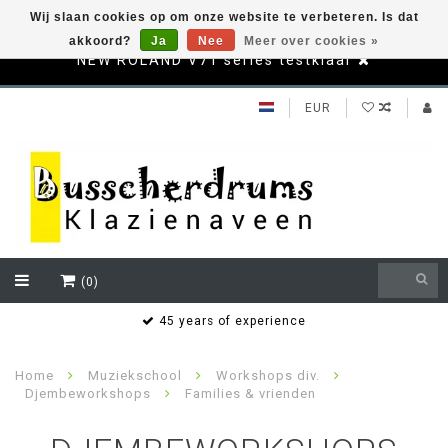
Wij slaan cookies op om onze website te verbeteren. Is dat
akkoord?
Ja
Nee
Meer over cookies »
NEW ROLAND V71 series testklaar
EUR
(0)
s
45 years of experience
Home
Muziekschool
Workshops div.
Djembeworkshops
Families & vrienden