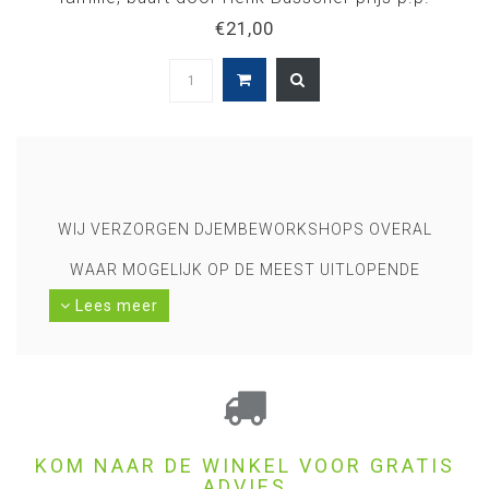
€21,00
WIJ VERZORGEN DJEMBEWORKSHOPS OVERAL
WAAR MOGELIJK OP DE MEEST UITLOPENDE
Lees meer
LOCATIES ALSMEDE OP ONZE EIGEN LOCATIE BIJ
BUSSCHERDRUMS IN KLAZIENAVEEN. NAAST DE
DJEMBEWORKSHOPS DOEN WE OOK
WORKSHOPS SAMBA, WORLDPERCUSSION EN
KOM NAAR DE WINKEL VOOR GRATIS
STREETPERCUSSION. (BIJV. OP EMMERS)
ADVIES