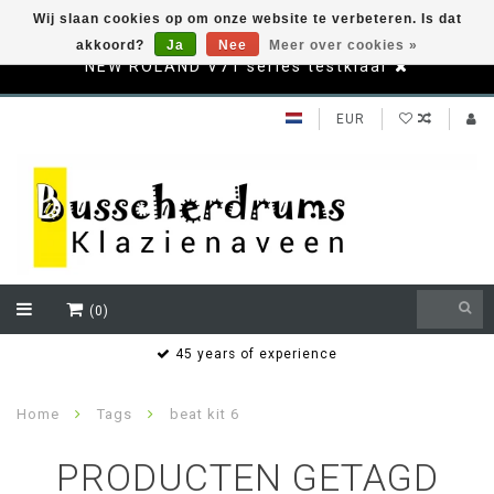
Wij slaan cookies op om onze website te verbeteren. Is dat
akkoord?
Ja
Nee
Meer over cookies »
NEW ROLAND V71 series testklaar
EUR
(0)
s
45 years of experience
Home
Tags
beat kit 6
PRODUCTEN GETAGD