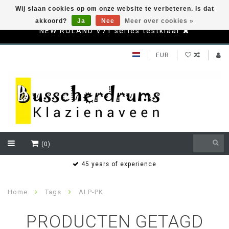
Wij slaan cookies op om onze website te verbeteren. Is dat
akkoord?
Ja
Nee
Meer over cookies »
NEW ROLAND V71 series testklaar
EUR
(0)
s
45 years of experience
Home
Tags
ALP-PK
PRODUCTEN GETAGD