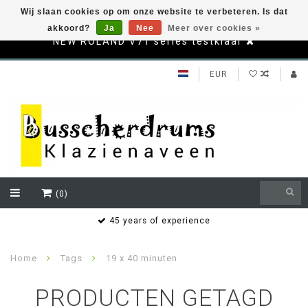
Wij slaan cookies op om onze website te verbeteren. Is dat
akkoord?
Ja
Nee
Meer over cookies »
NEW ROLAND V71 series testklaar
EUR
(0)
s
45 years of experience
Home
Tags
19 x 40 minuten
PRODUCTEN GETAGD