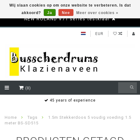
Wij slaan cookies op om onze website te verbeteren. Is dat
akkoord?
Ja
Nee
Meer over cookies »
NEW ROLAND V71 series testklaar
EUR
(0)
s
45 years of experience
Home
Tags
1.5m Stekkerdoos 5 voudig voeding 1.5
meter BS-SD515