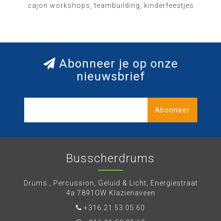
cajon workshops, teambuilding, kinderfeestjes
Abonneer je op onze
nieuwsbrief
Abonneer
Busscherdrums
Drums , Percussion, Geluid & Licht, Energiestraat
4a 7891GW Klazienaveen
+316.21.53.05.60