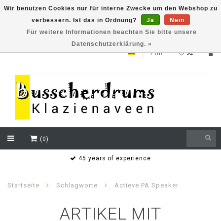
Wir benutzen Cookies nur für interne Zwecke um den Webshop zu
verbessern. Ist das in Ordnung?
Ja
Nein
NEW ROLAND V71 series testklaar
Für weitere Informationen beachten Sie bitte unsere
Datenschutzerklärung. »
EUR
(0)
s
45 years of experience
Startseite
Schlagworte
Actieve PA Speaker
ARTIKEL MIT