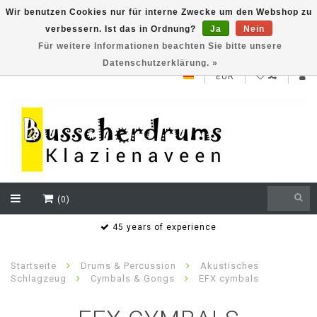
Wir benutzen Cookies nur für interne Zwecke um den Webshop zu
verbessern. Ist das in Ordnung?
Ja
Nein
NEW ROLAND V71 series testklaar
Für weitere Informationen beachten Sie bitte unsere
Datenschutzerklärung. »
EUR
(0)
Bereikbaar ook buiten de openingstijden via whatsapp
Henk Busscher 06.21.53.05.60
Startseite
Drums & Percussion
Akustisches
Schlagzeug
Cymbals & Gongs
EFX cymbals