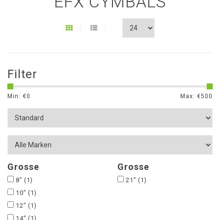
EFX CYMBALS
Filter
Min: €
0
Max: €
500
Grosse
Grosse
8”
(1)
21”
(1)
10”
(1)
12”
(1)
14”
(1)