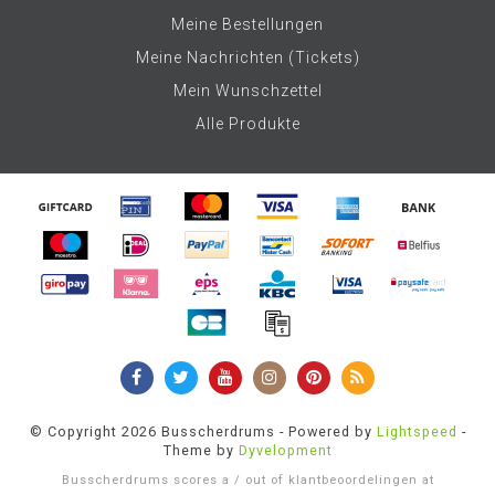
Meine Bestellungen
Meine Nachrichten (Tickets)
Mein Wunschzettel
Alle Produkte
© Copyright 2026 Busscherdrums - Powered by
Lightspeed
-
Theme by
Dyvelopment
Busscherdrums
scores a
/
out of
klantbeoordelingen at