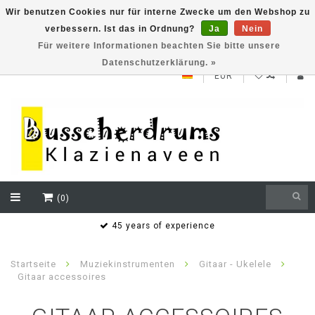
Wir benutzen Cookies nur für interne Zwecke um den Webshop zu
verbessern. Ist das in Ordnung?
Ja
Nein
NEW ROLAND V71 series testklaar
Für weitere Informationen beachten Sie bitte unsere
Datenschutzerklärung. »
EUR
(0)
Bereikbaar ook buiten de openingstijden via whatsapp
Henk Busscher 06.21.53.05.60
Startseite
Muziekinstrumenten
Gitaar - Ukelele
Gitaar accessoires