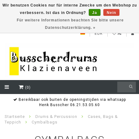
Wir benutzen Cookies nur für interne Zwecke um den Webshop zu
verbessern. Ist das in Ordnung?
Ja
Nein
NEW ROLAND V71 series testklaar
Für weitere Informationen beachten Sie bitte unsere
Datenschutzerklärung. »
EUR
(0)
Bereikbaar ook buiten de openingstijden via whatsapp
Henk Busscher 06.21.53.05.60
Startseite
Drums & Percussion
Cases, Bags &
Teppich
Cymbalbags