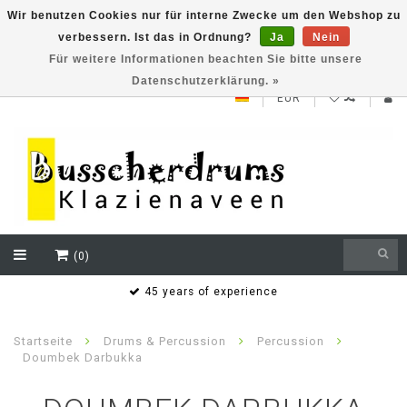
Wir benutzen Cookies nur für interne Zwecke um den Webshop zu
verbessern. Ist das in Ordnung?
Ja
Nein
NEW ROLAND V71 series testklaar
Für weitere Informationen beachten Sie bitte unsere
Datenschutzerklärung. »
EUR
(0)
s
45 years of experience
Startseite
Drums & Percussion
Percussion
Doumbek Darbukka