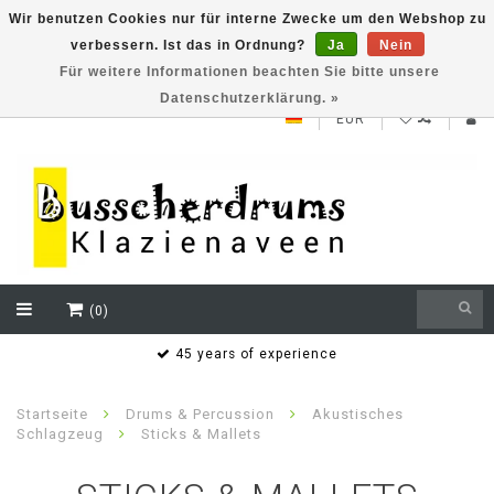
Wir benutzen Cookies nur für interne Zwecke um den Webshop zu
verbessern. Ist das in Ordnung?
Ja
Nein
NEW ROLAND V71 series testklaar
Für weitere Informationen beachten Sie bitte unsere
Datenschutzerklärung. »
EUR
(0)
ears of experience
Bereikbaar ook buiten d
Henk Bussche
Startseite
Drums & Percussion
Akustisches
Schlagzeug
Sticks & Mallets