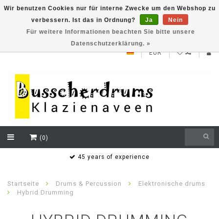
Wir benutzen Cookies nur für interne Zwecke um den Webshop zu
verbessern. Ist das in Ordnung?
Ja
Nein
NEW ROLAND V71 series testklaar
Für weitere Informationen beachten Sie bitte unsere
Datenschutzerklärung. »
EUR
(0)
s
45 years of experience
Startseite
Drums & Percussion
Elektronische drums
Hybrid Drumming