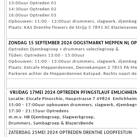
13:00uur Optreden 01
14:30uur Optreden 02
16:00uur Optreden 03
Opbouwen: 11:00 - 13:00uur drummers, slagwerk, djembegr
Plaats: KAS Drenthe flowers de Strijp 5 7891 XC Klazienave
ZONDAG 15 SEPTEMBER 2024 OOGSTMARKT MEPPEN
NL OP
Optreden Djembegroep + drummers selectiegroep &
Tijden: Optredens 13:00 - 15:00uur
Opbouwen: 11:00 - 13:00uur drummers, slagwerk, djembegr
Plaats: Eetcafe Mepperdennen, Dennekampen 2 7855 PA M
Parkeren achter de Mepperdennen Katspad. Rechts naast de 
VRIJDAG 17MEI 2024 OPTREDEN PFINGSTLAUF EMLICHHEI
Locatie: Eiscafe Pinocchio, Haupstrasse 7 49824 Emlichheim
15:00 - 17:00uur opbouwen drummers, slagwerk, djembegro
17:30 - 21:15uur Optredens
m.m.v. HB Djembegroep, Slagwerkgroep,
Drummers, Sambagroep & BlazersBende
ZATERDAG 25MEI 2024 OPTREDEN DRENTHE LOOPFESTIJN