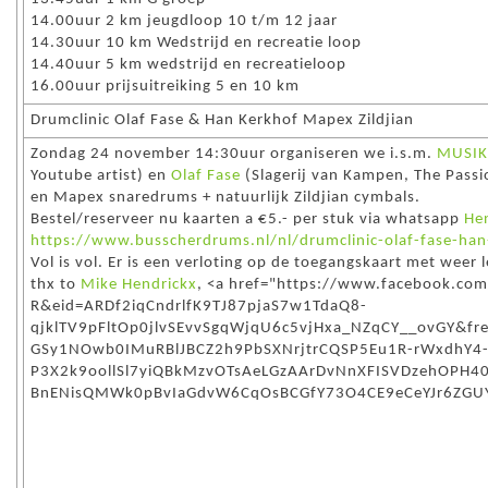
14.00uur 2 km jeugdloop 10 t/m 12 jaar
14.30uur 10 km Wedstrijd en recreatie loop
14.40uur 5 km wedstrijd en recreatieloop
16.00uur prijsuitreiking 5 en 10 km
Drumclinic Olaf Fase & Han Kerkhof Mapex Zildjian
Zondag 24 november 14:30uur organiseren we i.s.m.
MUSIK
Youtube artist) en
Olaf Fase
(Slagerij van Kampen, The Passi
en Mapex snaredrums + natuurlijk Zildjian cymbals.
Bestel/reserveer nu kaarten a €5.- per stuk via whatsapp
He
https://www.busscherdrums.nl/nl/drumclinic-olaf-fase-han
Vol is vol. Er is een verloting op de toegangskaart met weer l
thx to
Mike Hendrickx
, <a href="https://www.facebook.co
R&eid=ARDf2iqCndrlfK9TJ87pjaS7w1TdaQ8-
qjklTV9pFltOp0jlvSEvvSgqWjqU6c5vjHxa_NZqCY__ovGY&
GSy1NOwb0IMuRBlJBCZ2h9PbSXNrjtrCQSP5Eu1R-rWxdhY4
P3X2k9oollSl7yiQBkMzvOTsAeLGzAArDvNnXFISVDzehOPH4
BnENisQMWk0pBvIaGdvW6CqOsBCGfY73O4CE9eCeYJr6ZGU