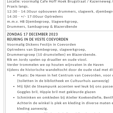
Locatie: voormalig Cafe Hoff Hoek Brugstraat / Kazerneweg /
Praxis langs.
12:30 - 14:30uur opbouwen drummers, slagwerk, djembegro
14:30 - +/- 17:00uur Optredens
m.m.v. HB Djembegroep, Slagwerkgroep,
Drummers, Sambagroep & BlazersBende
ZONDAG 17 DECEMBER 2023
REURING IN DE VESTE COEVORDEN
Voormalig Dickens Festijn in Coevorden
Optredens van Djembegroep, slagwerkgroep,
Drummersgroep (10 drumstellen) en Blazersbende.
Rik en Jordy spelen op draailier en oude viool.
Verder trommelen we op houten wijnvaten in de Haven
tijdens de historische wandeltocht door de oude stad met div
Plaats: De Haven in het Centrum van Coevorden, voor
(toiletten in de bibliotheek en Cultuurhuis aanwezig)
Mij lijkt de Steampunk accenten wel leuk bij ons passe
Goggles bril, Hippie bril met gekleurde glazen
Schminken en omkleden bij Atelier Koekendiefie, Bent
Achterin de winkel is plek en kleding in diverse maten
kleding aanwezig.