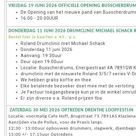
VRIJDAG 19 JUNI 2026 OFFICIELE OPENING BUSSCHERDR
De Opening van het nieuwe pand van Busscherdru
16:00 - 20:00UUR
DONDERDAG 11 JUNI 2026 DRUMCLINIC MICHAEL SCHACK
Bestel hier je kaarten a €5.- p.s.
Roland Drumclinic met Michael Schack
Donderdag 11 juni 2026
Aanvang: 19:30uur
Deur open 19:00uur
Locatie: Busscherdrums, Energiestraat 4A 7891GW 
drumclinic met de nieuwste Roland 3/5/7 series V-
We hebben gratis koffie en thee
Elke betalende bezoeker doet mee met de verloting 
Je Factuur toegangsbewijs kun je in de winkel omru
Er zijn diverse o.a. Roland prijzen tba
ZATERDAG 30 MEI 2026 OPTREDEN DRENTHE LOOPFESTIJN
Locatie: voormalig Cafe Hoff, Brugstraat 73 7891AS Klazien
Aanrijden via de Pollux, voor de Praxis langs.
12:30 - 15:00uur opbouwen drummers, slagwerk, djembegro
15:00 +/- 17:15uur Optredens