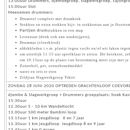
13:00uur Drummers, djembegroep, slagwerkgroep, cajongr
15:00uur Slot
Meenemen drummers:
Drumstel compleet met drumkruk
Stokken en extra stokken bijv. in stokkentas aan je floorto
stukken in een map
Partijen drum
Lessenaar (denk ook aan wasknijpers),
Drummat (vloerkleed)
afdekkleden i.v.m. plastic tegen vocht en/of wit laken tege
om uiterlijk 11:15 uur speelklaar te zitten. Dit betekent, ze
om 10:15uur op de plaats van bestemming moet zijn met je 
Zonnebril, pet, zonnebrandmiddel
water en iets te eten
Zildjian Slagwerkgroep Tshirt
ZONDAG 28 JUNI 2020 OPTREDEN GRACHTENLOOP COEVOR
djembe & Slagwerkgroep + Drummers groepplaats: hoek Kaste
15:30uur
12.30uur 5 - 10 km Wandeltocht
13.00uur 500 meter Bambini loop
13.15uur 1 km jeugdloop 6 en 7 jaar
13.30uur 1 km jeugdloop Jeugdloop 8 en 9 jaar
13.45uur 1 km G groep