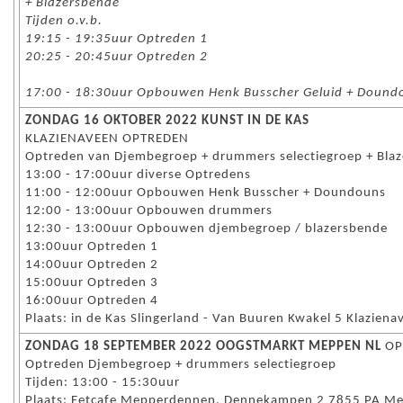
+ Blazersbende
Tijden o.v.b.
19:15 - 19:35uur Optreden 1
20:25 - 20:45uur Optreden 2
17:00 - 18:30uur Opbouwen Henk Busscher Geluid + Dound
ZONDAG 16 OKTOBER 2022 KUNST IN DE KAS
KLAZIENAVEEN OPTREDEN
Optreden van Djembegroep + drummers selectiegroep + Blazer
13:00 - 17:00uur diverse Optredens
11:00 - 12:00uur Opbouwen Henk Busscher + Doundouns
12:00 - 13:00uur Opbouwen drummers
12:30 - 13:00uur Opbouwen djembegroep / blazersbende
13:00uur Optreden 1
14:00uur Optreden 2
15:00uur Optreden 3
16:00uur Optreden 4
Plaats: in de Kas Slingerland - Van Buuren Kwakel 5 Klaziena
ZONDAG 18 SEPTEMBER 2022 OOGSTMARKT MEPPEN NL
OP
Optreden Djembegroep + drummers selectiegroep
Tijden: 13:00 - 15:30uur
Plaats: Eetcafe Mepperdennen, Dennekampen 2 7855 PA 