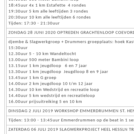
18:45uur 4x 1 km Estafette 4 rondes
19:30uur 5 km alle leeftijden 3 rondes
20:30uur 10 km alle leeftijden 6 rondes
Tijden: 17:30 - 21:30uur
ZONDAG 28 JUNI 2020 OPTREDEN GRACHTENLOOP COEVORDE
djembe & Slagwerkgroep + Drummers groepplaats: hoek Kaste
15:30uur
12.30uur 5 - 10 km Wandeltocht
13.00uur 500 meter Bambini loop
13.15uur 1 km jeugdloop 6 en 7 jaar
13.30uur 1 km jeugdloop Jeugdloop 8 en 9 jaar
13.45uur 1 km G groep
14.00uur 2 km jeugdloop 10 t/m 12 jaar
14.30uur 10 km Wedstrijd en recreatie loop
14.40uur 5 km wedstrijd en recreatieloop
16.00uur prijsuitreiking 5 en 10 km
DINSDAG 2 JULI 2019 WORKSHOP EMMERDRUMMEN ST. HE
Tijden: 13:00 - 13:45uur Emmerdrummen op de beat in 1 sess
ZATERDAG 06 JULI 2019 SLAGWERKPROJECT HEEL HESSLN TR