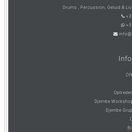
Drums , Percussion, Geluid & Li
+3
+3
info@
Inf
Öf
Optrede
Djembe Workshops
Djembe Grup
B