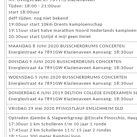
Mr. Ovingstraat 87 7891TG Klazienaveen
Tijden: 18:00 - 21:00uur
start 18:00uur
deff tijden: nog niet bekend
19:00uur start 10km Drents kampioenschap
19:15uur start halve marathon Noord Nederlands kampioen
20:30uur start Ijstijd 4 mijl geen limiet
MAANDAG 8 JUNI 2020 BUSSCHERDRUMS CONCERTEN
Energiestraat 4a 7891GW Klazienaveen Aanvang: 18:30uur
DINSDAG 9 JUNI 2020 BUSSCHERDRUMS CONCERTEN
Energiestraat 4a 7891GW Klazienaveen Aanvang: 18:30uur
WOENSDAG 5 JUNI 2020 BUSSCHERDRUMS CONCERTEN
Energiestraat 4a 7891GW Klazienaveen Aanvang: 18:30uur
DONDERDAG 6 JUNI 2019 DELTION COLLEGE EINDEXAMEN 
Energiestraat 4a 7891GW Klazienaveen Aanvang: 18:30uur
VRIJDAG 29 mei 2020 PFINGSTLAUF EMLICHHEIM DLD
Optreden djembe & Slagwerkgroep @Eiscafe Pinocchio, Hau
17:30uur 1 km Scholieren t/m 10 jaar 1 ronde
17:45uur 2 km Scholieren 11 t/ 15 jaar 2 rondes
18:15uur 300 meter Bambini loop