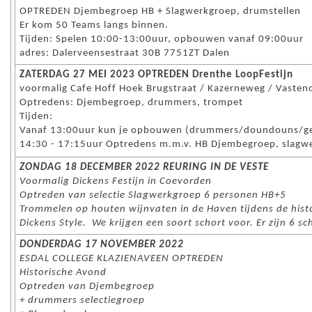
OPTREDEN Djembegroep HB + Slagwerkgroep, drumstellen
Er kom 50 Teams langs binnen.
Tijden: Spelen 10:00-13:00uur, opbouwen vanaf 09:00uur
adres: Dalerveensestraat 30B 7751ZT Dalen
ZATERDAG 27 MEI 2023 OPTREDEN Drenthe LoopFestijn
voormalig Cafe Hoff Hoek Brugstraat / Kazerneweg / Vastenow
Optredens: Djembegroep, drummers, trompet
Tijden:
Vanaf 13:00uur kun je opbouwen (drummers/doundouns/ge
14:30 - 17:15uur Optredens m.m.v. HB Djembegroep, slag
ZONDAG 18 DECEMBER 2022 REURING IN DE VESTE
Voormalig Dickens Festijn in Coevorden
Optreden van selectie Slagwerkgroep 6 personen HB+5
Trommelen op houten wijnvaten in de Haven tijdens de histo
Dickens Style. We krijgen een soort schort voor. Er zijn 6 s
DONDERDAG 17 NOVEMBER 2022
ESDAL COLLEGE KLAZIENAVEEN OPTREDEN
Historische Avond
Optreden van Djembegroep
+ drummers selectiegroep