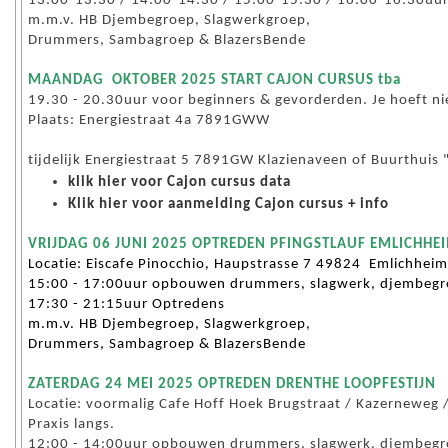
13:00-13:30 / 14:00-14:30 / 15:00-15:30 / 16:00-16:30uur
m.m.v. HB Djembegroep, Slagwerkgroep,
Drummers, Sambagroep & BlazersBende
MAANDAG OKTOBER 2025 START CAJON CURSUS tba
19.30 - 20.30uur voor beginners & gevorderden. Je hoeft ni
Plaats: Energiestraat 4a 7891GWW
tijdelijk Energiestraat 5 7891GW Klazienaveen of Buurthui
klik hier
voor Cajon cursus data
Klik hier
voor aanmelding Cajon cursus + info
VRIJDAG 06 JUNI 2025 OPTREDEN PFINGSTLAUF EMLICHHE
Locatie: Eiscafe Pinocchio, Haupstrasse 7 49824 Emlichheim
15:00 - 17:00uur opbouwen drummers, slagwerk, djembegro
17:30 - 21:15uur Optredens
m.m.v. HB Djembegroep, Slagwerkgroep,
Drummers, Sambagroep & BlazersBende
ZATERDAG 24 MEI 2025 OPTREDEN DRENTHE LOOPFESTIJN
Locatie: voormalig Cafe Hoff Hoek Brugstraat / Kazerneweg /
Praxis langs.
12:00 - 14:00uur opbouwen drummers, slagwerk, djembegro