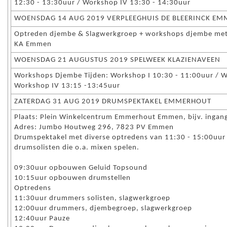
12:30 - 13:30uur / Workshop IV 13:30 - 14:30uur
WOENSDAG 14 AUG 2019 VERPLEEGHUIS DE BLEERINCK E
Optreden djembe & Slagwerkgroep + workshops djembe met 
KA Emmen
WOENSDAG 21 AUGUSTUS 2019 SPELWEEK KLAZIENAVEEN
Workshops Djembe Tijden: Workshop I 10:30 - 11:00uur / Wo
Workshop IV 13:15 -13:45uur
ZATERDAG 31 AUG 2019 DRUMSPEKTAKEL EMMERHOUT
Plaats: Plein Winkelcentrum Emmerhout Emmen, bijv. ingang
Adres: Jumbo Houtweg 296, 7823 PV Emmen
Drumspektakel met diverse optredens van 11:30 - 15:00uu
drumsolisten die o.a. mixen spelen.
09:30uur opbouwen Geluid Topsound
10:15uur opbouwen drumstellen
Optredens
11:30uur drummers solisten, slagwerkgroep
12:00uur drummers, djembegroep, slagwerkgroep
12:40uur Pauze