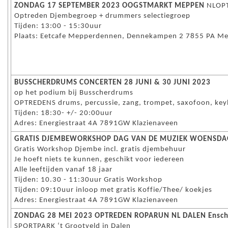
ZONDAG 17 SEPTEMBER 2023 OOGSTMARKT MEPPEN
NLOP
Optreden Djembegroep + drummers selectiegroep
Tijden: 13:00 - 15:30uur
Plaats: Eetcafe Mepperdennen, Dennekampen 2 7855 PA M
BUSSCHERDRUMS CONCERTEN 28 JUNI & 30 JUNI 2023
op het podium bij Busscherdrums
OPTREDENS drums, percussie, zang, trompet, saxofoon, ke
Tijden: 18:30- +/- 20:00uur
Adres: Energiestraat 4A 7891GW Klazienaveen
GRATIS DJEMBEWORKSHOP DAG VAN DE MUZIEK WOENSDAG
Gratis Workshop Djembe incl. gratis djembehuur
Je hoeft niets te kunnen, geschikt voor iedereen
Alle leeftijden vanaf 18 jaar
Tijden: 10.30 - 11:30uur Gratis Workshop
Tijden: 09:10uur inloop met gratis Koffie/Thee/ koekjes
Adres: Energiestraat 4A 7891GW Klazienaveen
ZONDAG 28 MEI 2023 OPTREDEN ROPARUN NL DALEN Ensch
SPORTPARK ‘t Grootveld in Dalen