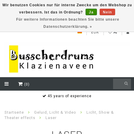
Wir benutzen Cookies nur für interne Zwecke um den Webshop zu
verbessern. Ist das in Ordnung?
Ja
Nein
NEW ROLAND V71 series testklaar
Für weitere Informationen beachten Sie bitte unsere
Datenschutzerklärung. »
EUR
(0)
s
45 years of experience
Startseite
Geluid, Licht & Video
Licht, Show &
Theater effects
Laser