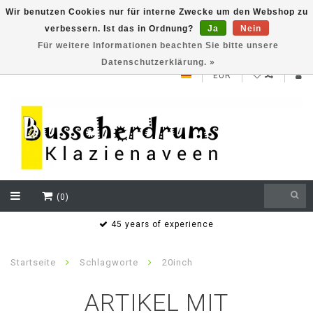
Wir benutzen Cookies nur für interne Zwecke um den Webshop zu
verbessern. Ist das in Ordnung?
Ja
Nein
NEW ROLAND V71 series testklaar
Für weitere Informationen beachten Sie bitte unsere
Datenschutzerklärung. »
EUR
(0)
s
45 years of experience
Startseite
Schlagworte
20inch
ARTIKEL MIT