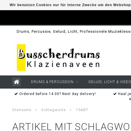
Wir benutzen Cookies nur für interne Zwecke um den Webshop 
Drums, Percussie, Geluid, Licht, Professionele Muziekles
DRUMS & PERCUSSION
GELUID, LICHT & VIDE
Ordered before 14.00? Next day delivery!
Haal je
Startseite
Schlagworte
15ABT
ARTIKEL MIT SCHLAGWO