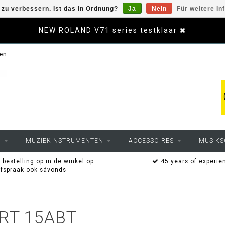
zu verbessern. Ist das in Ordnung?
Ja
Nein
Für weitere In
NEW ROLAND V71 series testklaar
sen
O
MUZIEKINSTRUMENTEN
ACCESSOIRES
MUSIKS
 bestelling op in de winkel op
45 years of experie
afspraak ook sávonds
RT 15ABT