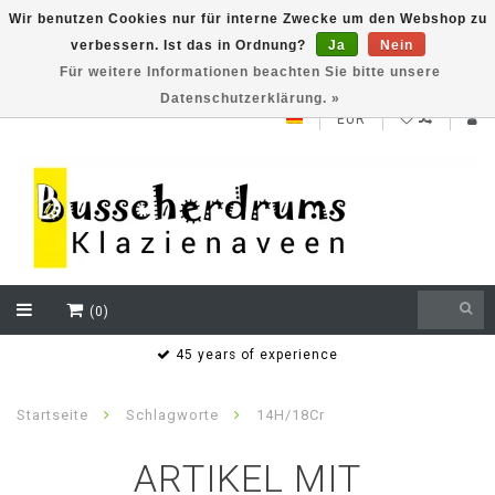
Wir benutzen Cookies nur für interne Zwecke um den Webshop zu
verbessern. Ist das in Ordnung?
Ja
Nein
NEW ROLAND V71 series testklaar
Für weitere Informationen beachten Sie bitte unsere
Datenschutzerklärung. »
EUR
(0)
s
45 years of experience
Startseite
Schlagworte
14H/18Cr
ARTIKEL MIT