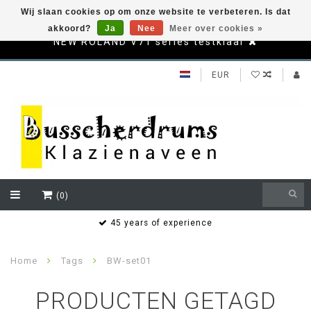
Wij slaan cookies op om onze website te verbeteren. Is dat
akkoord?
Ja
Nee
Meer over cookies »
NEW ROLAND V71 series testklaar
EUR
(0)
s
45 years of experience
Home
Tags
BW-set01
PRODUCTEN GETAGD