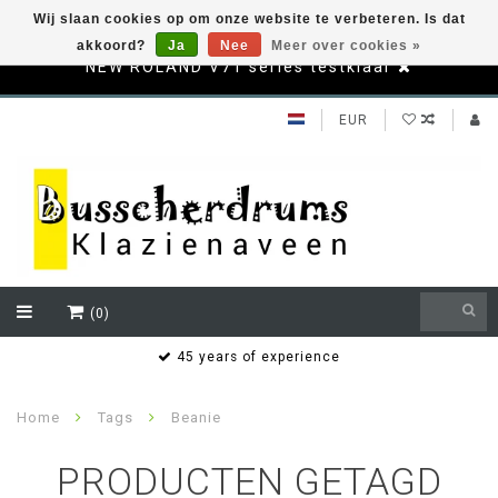
Wij slaan cookies op om onze website te verbeteren. Is dat
akkoord?
Ja
Nee
Meer over cookies »
NEW ROLAND V71 series testklaar
EUR
(0)
s
45 years of experience
Home
Tags
Beanie
PRODUCTEN GETAGD