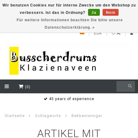
Wir benutzen Cookies nur für interne Zwecke um den Webshop zu
verbessern. Ist das in Ordnung?
Ja
Nein
NEW ROLAND V71 series testklaar
Für weitere Informationen beachten Sie bitte unsere
Datenschutzerklärung. »
EUR
(0)
s
45 years of experience
Startseite
Schlagworte
Bekkenreiniger
ARTIKEL MIT