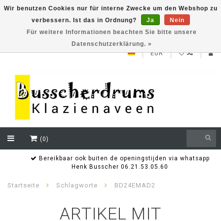
Wir benutzen Cookies nur für interne Zwecke um den Webshop zu
verbessern. Ist das in Ordnung?
Ja
Nein
NEW ROLAND V71 series testklaar
Für weitere Informationen beachten Sie bitte unsere
Datenschutzerklärung. »
EUR
(0)
Bereikbaar ook buiten de openingstijden via whatsapp
Henk Busscher 06.21.53.05.60
Startseite
Schlagworte
BD24EMAD2
ARTIKEL MIT