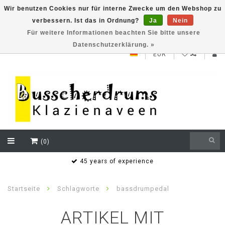
Wir benutzen Cookies nur für interne Zwecke um den Webshop zu
verbessern. Ist das in Ordnung?
Ja
Nein
NEW ROLAND V71 series testklaar
Für weitere Informationen beachten Sie bitte unsere
Datenschutzerklärung. »
EUR
(0)
s
45 years of experience
Startseite
Schlagworte
bassdrumpedal
ARTIKEL MIT