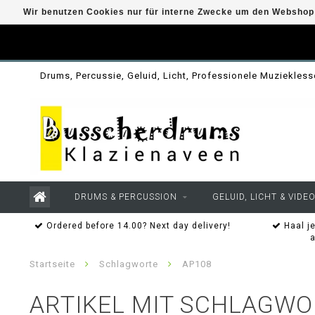
Wir benutzen Cookies nur für interne Zwecke um den Webshop 
Drums, Percussie, Geluid, Licht, Professionele Muziekles
DRUMS & PERCUSSION
GELUID, LICHT & VIDE
Ordered before 14.00? Next day delivery!
Haal je
Startseite
Schlagworte
AP108
ARTIKEL MIT SCHLAGWO