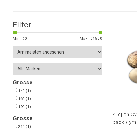
Filter
Min: €
0
Max: €
1500
Grosse
14”
(1)
16”
(1)
19”
(1)
Zildjian C
Grosse
pack cym
21”
(1)