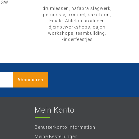
1 GW
drumlessen, hafabra slagwerk,
percussie, trompet, saxofoon,
Finale, Ableton producer,
djembeworkshops, cajon
workshops, teambuilding,
kinderfeestjes
Abonnieren
Mein Konto
Benutzerkonto Information
Meine Bestellungen