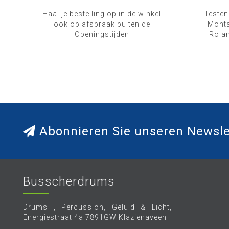
Haal je bestelling op in de winkel
Testen
ook op afspraak buiten de
Monta
Openingstijden
Rolan
Abonnieren Sie unseren Newsle
Busscherdrums
Drums , Percussion, Geluid & Licht,
Energiestraat 4a 7891GW Klazienaveen