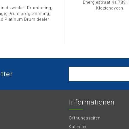
Energiestraat 4a 789
 in de winkel. Drumtuning,
Klazienaveen
ge, Drum programming,
d Platinum Drum dealer
tter
Informationen
Öffnungszeiten
Kalender