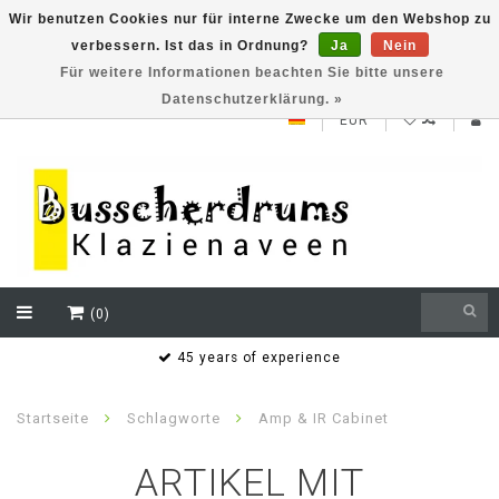
Wir benutzen Cookies nur für interne Zwecke um den Webshop zu
verbessern. Ist das in Ordnung?
Ja
Nein
NEW ROLAND V71 series testklaar
Für weitere Informationen beachten Sie bitte unsere
Datenschutzerklärung. »
EUR
(0)
s
45 years of experience
Startseite
Schlagworte
Amp & IR Cabinet
ARTIKEL MIT