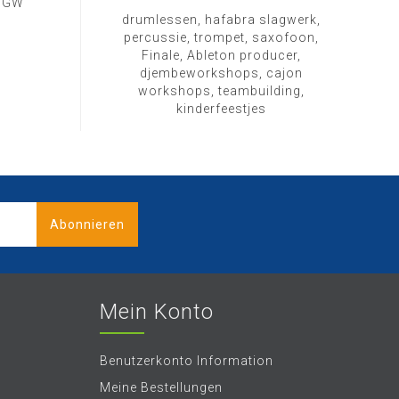
1 GW
drumlessen, hafabra slagwerk,
percussie, trompet, saxofoon,
Finale, Ableton producer,
djembeworkshops, cajon
workshops, teambuilding,
kinderfeestjes
Abonnieren
Mein Konto
Benutzerkonto Information
Meine Bestellungen