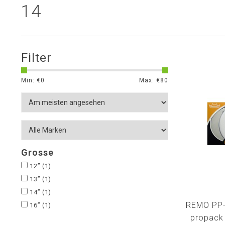
14
Filter
Min: €
0
Max: €
80
Grosse
12”
(1)
13”
(1)
14”
(1)
REMO PP-
16”
(1)
propack