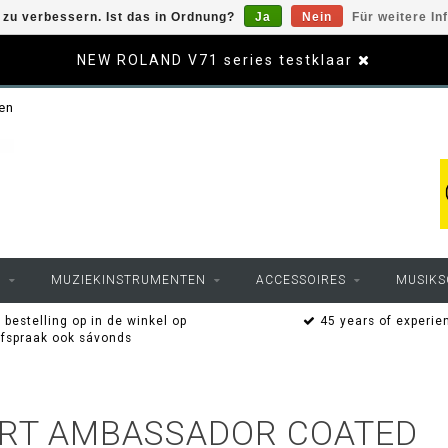
zu verbessern. Ist das in Ordnung?
Ja
Nein
Für weitere In
NEW ROLAND V71 series testklaar
sen
O
MUZIEKINSTRUMENTEN
ACCESSOIRES
MUSIKS
 bestelling op in de winkel op
45 years of experie
afspraak ook sávonds
ORT AMBASSADOR COATED