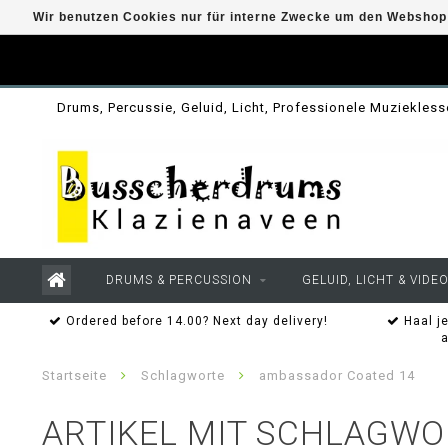
Wir benutzen Cookies nur für interne Zwecke um den Webshop 
Drums, Percussie, Geluid, Licht, Professionele Muziekles
DRUMS & PERCUSSION
GELUID, LICHT & VIDE
Ordered before 14.00? Next day delivery!
Haal je
Startseite
Schlagworte
ambassador Coated 14
ARTIKEL MIT SCHLAGW