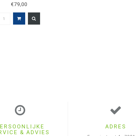
Coated 14
€79,00
ERSOONLIJKE
ADRES
RVICE & ADVIES