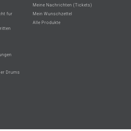
Meine Nachrichten (Tickets)
ht fur
Mein Wunschzettel
Alle Produkte
itten
ungen
her Drums