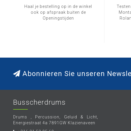
Haal je bestelling op in de winkel
Testen
ook op afspraak buiten de
Monta
Openingstijden
Rolan
Abonnieren Sie unseren Newsle
Busscherdrums
Drums , Percussion, Geluid & Licht,
Energiestraat 4a 7891GW Klazienaveen