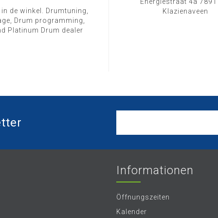
Energiestraat 4a 789
 in de winkel. Drumtuning,
Klazienaveen
ge, Drum programming,
d Platinum Drum dealer
tter
Informationen
Öffnungszeiten
Kalender