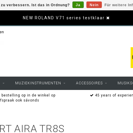
zu verbessern. Ist das in Ordnung?
Ja
Nein
Für weitere In
NEW ROLAND V71 series testklaar
sen
O
MUZIEKINSTRUMENTEN
ACCESSOIRES
MUSIKS
 bestelling op in de winkel op
45 years of experie
afspraak ook sávonds
RT AIRA TR8S