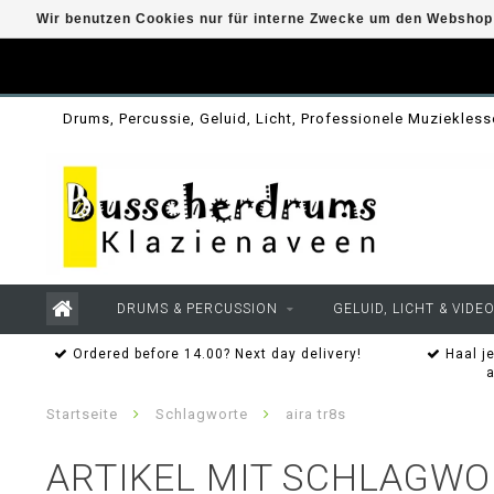
Wir benutzen Cookies nur für interne Zwecke um den Webshop 
Drums, Percussie, Geluid, Licht, Professionele Muziekles
DRUMS & PERCUSSION
GELUID, LICHT & VIDE
Ordered before 14.00? Next day delivery!
Haal je
Startseite
Schlagworte
aira tr8s
ARTIKEL MIT SCHLAGWO