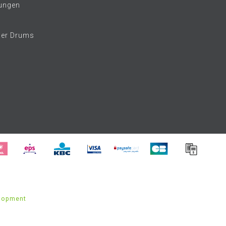
ungen
her Drums
lopment