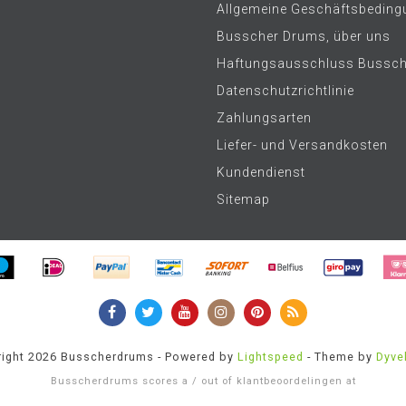
Allgemeine Geschäftsbeding
Busscher Drums, über uns
Haftungsausschluss Bussc
Datenschutzrichtlinie
Zahlungsarten
Liefer- und Versandkosten
Kundendienst
Sitemap
ight 2026 Busscherdrums - Powered by
Lightspeed
- Theme by
Dyve
Busscherdrums
scores a
/
out of
klantbeoordelingen at