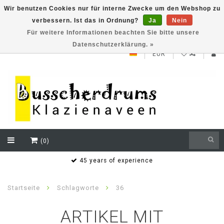
Wir benutzen Cookies nur für interne Zwecke um den Webshop zu
verbessern. Ist das in Ordnung?
Ja
Nein
NEW ROLAND V71 series testklaar
Für weitere Informationen beachten Sie bitte unsere
Datenschutzerklärung. »
EUR
(0)
s
45 years of experience
Startseite
Schlagworte
36
ARTIKEL MIT