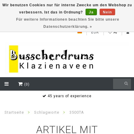
Wir benutzen Cookies nur für interne Zwecke um den Webshop zu
verbessern. Ist das in Ordnung?
Ja
Nein
NEW ROLAND V71 series testklaar
Für weitere Informationen beachten Sie bitte unsere
Datenschutzerklärung. »
EUR
(0)
s
45 years of experience
Startseite
Schlagworte
3500TA
ARTIKEL MIT