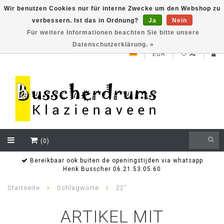
Wir benutzen Cookies nur für interne Zwecke um den Webshop zu
verbessern. Ist das in Ordnung?
Ja
Nein
NEW ROLAND V71 series testklaar
Für weitere Informationen beachten Sie bitte unsere
Datenschutzerklärung. »
EUR
(0)
Bereikbaar ook buiten de openingstijden via whatsapp
Henk Busscher 06.21.53.05.60
Startseite
Schlagworte
22"
ARTIKEL MIT