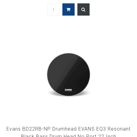
Evans BD22RB-NP Drumhead EVANS EQ3 Resonant
Black Bass Drum Head No Port 22 Inch