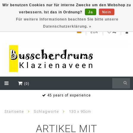
Wir benutzen Cookies nur für interne Zwecke um den Webshop zu
verbessern. Ist das in Ordnung?
Ja
Nein
NEW ROLAND V71 series testklaar
Für weitere Informationen beachten Sie bitte unsere
Datenschutzerklärung. »
EUR
(0)
s
45 years of experience
Startseite
Schlagworte
130 x 90cm
ARTIKEL MIT