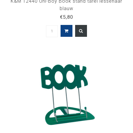
K&M 12440 Uni-Boy Book stand tafel lessenaar
blauw
€5,80