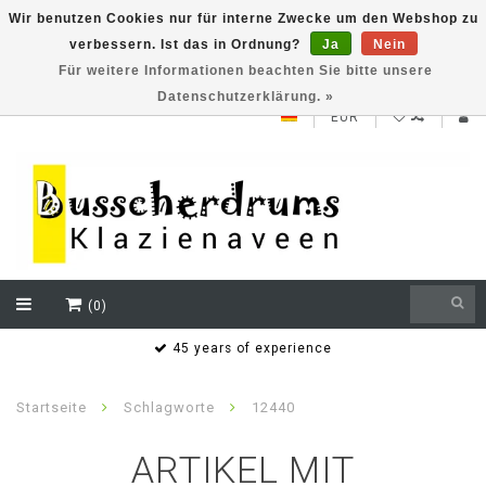
Wir benutzen Cookies nur für interne Zwecke um den Webshop zu
verbessern. Ist das in Ordnung?
Ja
Nein
NEW ROLAND V71 series testklaar
Für weitere Informationen beachten Sie bitte unsere
Datenschutzerklärung. »
EUR
(0)
s
45 years of experience
Startseite
Schlagworte
12440
ARTIKEL MIT