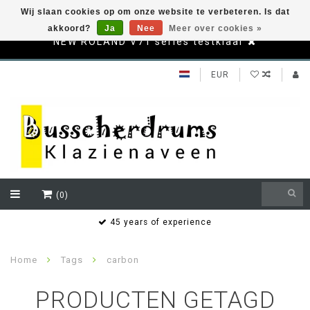
Wij slaan cookies op om onze website te verbeteren. Is dat
akkoord?
Ja
Nee
Meer over cookies »
NEW ROLAND V71 series testklaar
EUR
(0)
s
45 years of experience
Home
Tags
carbon
PRODUCTEN GETAGD