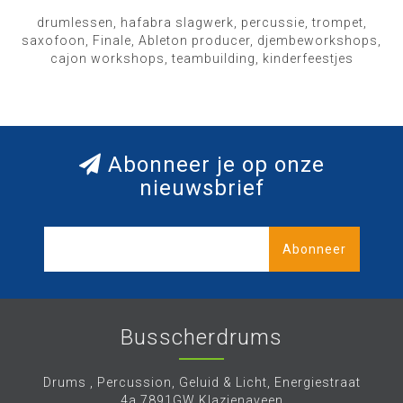
drumlessen, hafabra slagwerk, percussie, trompet,
saxofoon, Finale, Ableton producer, djembeworkshops,
cajon workshops, teambuilding, kinderfeestjes
Abonneer je op onze
nieuwsbrief
Abonneer
Busscherdrums
Drums , Percussion, Geluid & Licht, Energiestraat
4a 7891GW Klazienaveen