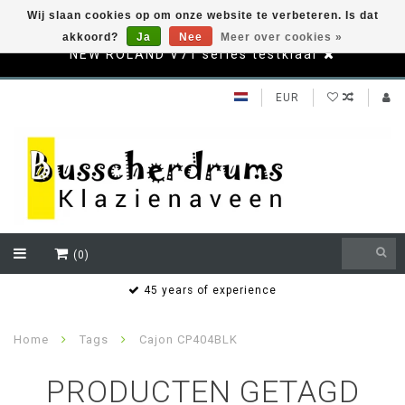
Wij slaan cookies op om onze website te verbeteren. Is dat
akkoord?
Ja
Nee
Meer over cookies »
NEW ROLAND V71 series testklaar
EUR
(0)
s
45 years of experience
Home
Tags
Cajon CP404BLK
PRODUCTEN GETAGD