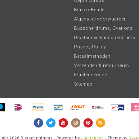
Cajon cursus
BlazersBende
Algemene voorwaarden
Busscherdrums, Over ons
Disclaimer Busscherdrums
Privacy Policy
Betaalmethoden
Verzenden & retourneren
Klantenservice
Sitemap
ight 2026 Busscherdrums - Powered by
Lightspeed
- Theme by
Dyve