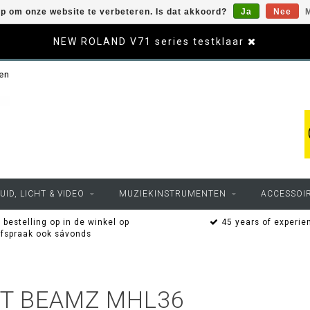
op om onze website te verbeteren. Is dat akkoord?
Ja
Nee
M
NEW ROLAND V71 series testklaar
sen
UID, LICHT & VIDEO
MUZIEKINSTRUMENTEN
ACCESSOI
 bestelling op in de winkel op
45 years of experie
afspraak ook sávonds
T BEAMZ MHL36