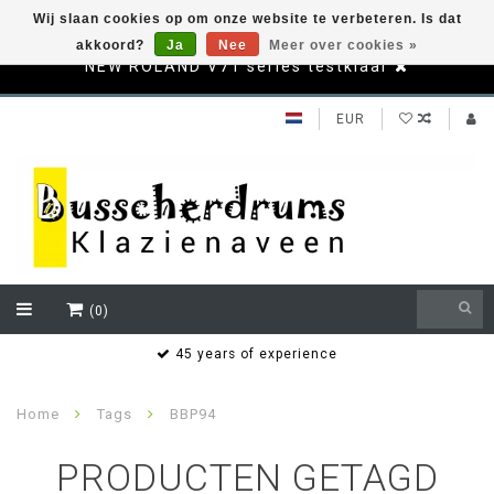
Wij slaan cookies op om onze website te verbeteren. Is dat
akkoord?
Ja
Nee
Meer over cookies »
NEW ROLAND V71 series testklaar
EUR
(0)
s
45 years of experience
Home
Tags
BBP94
PRODUCTEN GETAGD