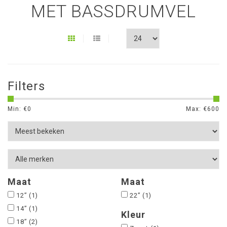
MET BASSDRUMVEL
Filters
Min: €
0
Max: €
600
Maat
Maat
12”
(1)
22”
(1)
14”
(1)
Kleur
18”
(2)