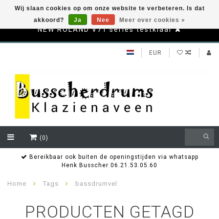
Wij slaan cookies op om onze website te verbeteren. Is dat
akkoord?
Ja
Nee
Meer over cookies »
NEW ROLAND V71 series testklaar
EUR
(0)
Bereikbaar ook buiten de openingstijden via whatsapp
Henk Busscher 06.21.53.05.60
Home
Tags
bassdrumvel
PRODUCTEN GETAGD