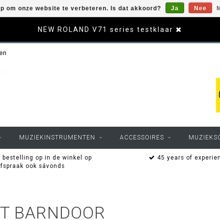
op om onze website te verbeteren. Is dat akkoord?
Ja
Nee
M
NEW ROLAND V71 series testklaar
sen
MUZIEKINSTRUMENTEN
ACCESSOIRES
MUZIEKS
 bestelling op in de winkel op
45 years of experie
afspraak ook sávonds
ET BARNDOOR