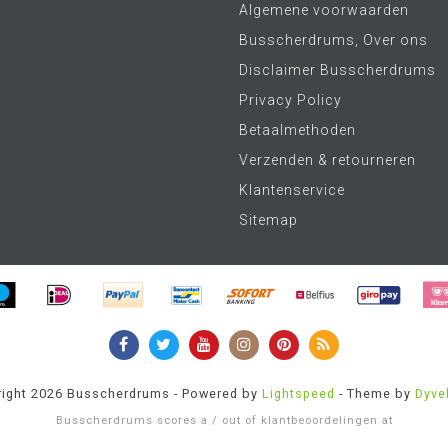
Algemene voorwaarden
Busscherdrums, Over ons
Disclaimer Busscherdrums
Privacy Policy
Betaalmethoden
Verzenden & retourneren
Klantenservice
Sitemap
ight 2026 Busscherdrums - Powered by
Lightspeed
- Theme by
Dyve
Busscherdrums
scores a
/
out of
klantbeoordelingen at