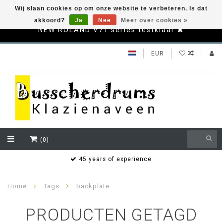
Wij slaan cookies op om onze website te verbeteren. Is dat
akkoord?
Ja
Nee
Meer over cookies »
NEW ROLAND V71 series testklaar
EUR
(0)
s
45 years of experience
Home
Tags
backplate
PRODUCTEN GETAGD