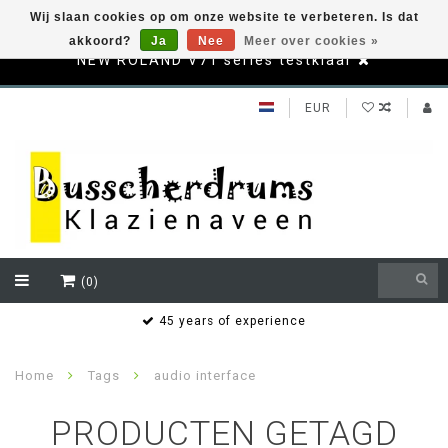
Wij slaan cookies op om onze website te verbeteren. Is dat
akkoord?
Ja
Nee
Meer over cookies »
NEW ROLAND V71 series testklaar
EUR
(0)
s
45 years of experience
Home
Tags
audio interface
PRODUCTEN GETAGD