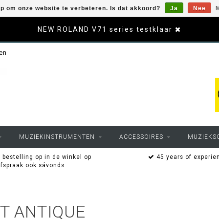
op om onze website te verbeteren. Is dat akkoord?
Ja
Nee
M
NEW ROLAND V71 series testklaar
sen
MUZIEKINSTRUMENTEN
ACCESSOIRES
MUZIEKS
 bestelling op in de winkel op
45 years of experie
afspraak ook sávonds
T ANTIQUE